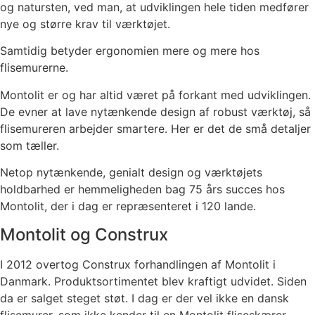
og natursten, ved man, at udviklingen hele tiden medfører
nye og større krav til værktøjet.
Samtidig betyder ergonomien mere og mere hos
flisemurerne.
Montolit er og har altid været på forkant med udviklingen.
De evner at lave nytænkende design af robust værktøj, så
flisemureren arbejder smartere. Her er det de små detaljer
som tæller.
Netop nytænkende, genialt design og værktøjets
holdbarhed er hemmeligheden bag 75 års succes hos
Montolit, der i dag er repræsenteret i 120 lande.
Montolit og Construx
I 2012 overtog Construx forhandlingen af Montolit i
Danmark. Produktsortimentet blev kraftigt udvidet. Siden
da er salget steget støt. I dag er der vel ikke en dansk
flisemurer, som ikke kender til en Montolit fliseskærer.